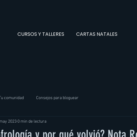
CURSOS Y TALLERES
CARTAS NATALES
Tu comunidad
Consejos para bloguear
 may 2023
0 min de lectura
frología y por qué volvió? Nota R