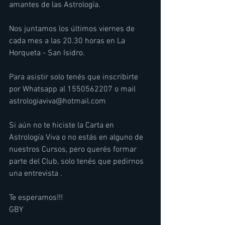
amantes de las Astrología. 
Nos juntamos los últimos viernes de 
cada mes a las 20.30 horas en La 
Horqueta - San Isidro.
Para asistir solo tenés que inscribirte 
por Whatsapp al 1550562207 o mail 
astrologiaviva@hotmail.com
Si aún no te hiciste la Carta en 
Astrología Viva o no estás en alguno de 
nuestros Cursos, pero querés formar 
parte del Club, solo tenés que pedirnos 
una entrevista .
Te esperamos!!! 
GBY