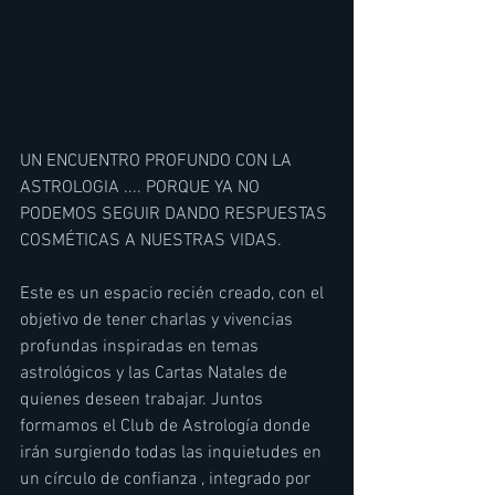
UN ENCUENTRO PROFUNDO CON LA 
ASTROLOGIA .... PORQUE YA NO 
PODEMOS SEGUIR DANDO RESPUESTAS 
COSMÉTICAS A NUESTRAS VIDAS.
Este es un espacio recién creado, con el 
objetivo de tener charlas y vivencias 
profundas inspiradas en temas 
astrológicos y las Cartas Natales de 
quienes deseen trabajar. Juntos 
formamos el Club de Astrología donde 
irán surgiendo todas las inquietudes en 
un círculo de confianza , integrado por 